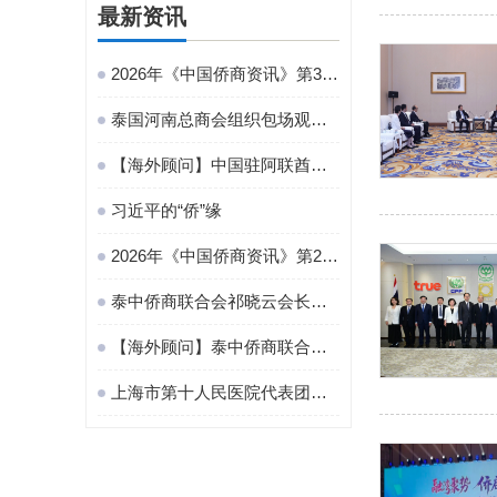
最新资讯
2026年《中国侨商资讯》第30期
泰国河南总商会组织包场观影《给阿嬷的情书》：联结豫泰桑梓情
【海外顾问】中国驻阿联酋使馆隆重举办招待会热烈庆祝中国人民解放军建军99周年 金国中会长应邀出席
习近平的“侨”缘
2026年《中国侨商资讯》第29期
泰中侨商联合会祁晓云会长一行拜访泰国中华总商会
【海外顾问】泰中侨商联合会主席邝锦荣出席“丝路云帆・侨助千企万品出海”专场活动
上海市第十人民医院代表团到访泰中侨商联合会，共商中泰医疗合作新篇章