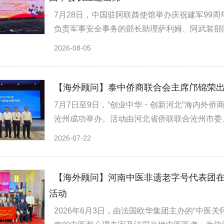
7月28日，中国驻阿联酋使馆举办庆祝建军99
负责军事安全事务的部长助理萨利姆、阿武装部队高
2026-08-05
【海外顾问】泰中侨商联合会主席邝锦荣出
7月7日至9日，“创业中华・创新河北”海内外侨
沧州成功举办。活动由河北省侨联联合沧州市委、
2026-07-22
【海外顾问】河南中医非遗老字号代表团
活动
2026年6月3日，由法国欧华集团主办的“中医