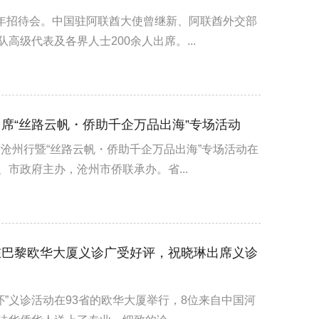
周年招待会。中国驻阿联酋大使曾继新、阿联酋外交部
级代表及各界人士200余人出席。...
席“丝路云帆・侨助千企万品出海”专场活动
商沧州行暨“丝路云帆・侨助千企万品出海”专场活动在
市政府主办，沧州市侨联承办。省...
在巴黎欧华大厦义诊广受好评，祝晓琳出席义诊
关怀”义诊活动在93省的欧华大厦举行，8位来自中国河