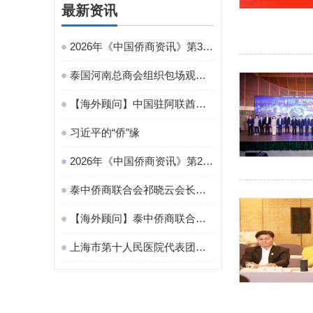
最新资讯
2026年《中国侨商资讯》第30期
泰国河南总商会组织包场观影《给阿嬷的情书》：联结豫泰桑梓情
【海外顾问】中国驻阿联酋使馆隆重举办招待会热烈庆祝中国人民解放军建军99周年 金国中会长应邀出席
习近平的“侨”缘
2026年《中国侨商资讯》第29期
泰中侨商联合会祁晓云会长一行拜访泰国中华总商会
【海外顾问】泰中侨商联合会主席邝锦荣出席“丝路云帆・侨助千企万品出海”专场活动
上海市第十人民医院代表团到访泰中侨商联合会，共商中泰医疗合作新篇章