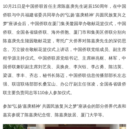
10月21日是中国侨联首任主席陈嘉庚先生诞辰150周年，在中国
侨联与中共福建省委共同举办的“弘扬‘嘉庚精神’ 共圆民族复兴之
梦”座谈会后，中国侨联在厦门集美鳌园举办敬献花篮仪式，中国
侨联、全国各省级侨联、海外侨胞、厦门市和集美区侨联分别向
陈嘉庚先生陵园敬献花篮，寄托广大侨界对陈嘉庚先生的深切思
念。万立骏在敬献花篮仪式上讲话，中国侨联党组成员、副主席
程学源主持仪式。中国侨联原党组书记、主席林兆枢、林军，中
国侨联兼职副主席刘艺良、吴换炎、李兴钰、李占勇、陈洁英、
梁谋、李丰、齐志，秘书长陈迈，中国侨联信息传播部部长左志
强、联谊联络部部长桑宝山、办公厅副主任张凌，全国各省级侨
联主要负责同志等110余人参加仪式。
参加“弘扬‘嘉庚精神’ 共圆民族复兴之梦”座谈会的部分侨界代表和
嘉宾参观了陈嘉庚纪念馆、陈嘉庚故居、厦门大学等。