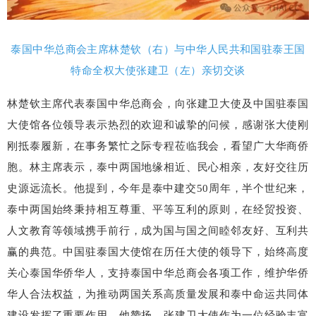
泰国中华总商会主席林楚钦（右）与中华人民共和国驻泰王国
特命全权大使张建卫（左）亲切交谈
林楚钦主席代表泰国中华总商会，向张建卫大使及中国驻泰国
大使馆各位领导表示热烈的欢迎和诚挚的问候，感谢张大使刚
刚抵泰履新，在事务繁忙之际专程莅临我会，看望广大华商侨
胞。林主席表示，泰中两国地缘相近、民心相亲，友好交往历
史源远流长。他提到，今年是泰中建交50周年，半个世纪来，
泰中两国始终秉持相互尊重、平等互利的原则，在经贸投资、
人文教育等领域携手前行，成为国与国之间睦邻友好、互利共
赢的典范。中国驻泰国大使馆在历任大使的领导下，始终高度
关心泰国华侨华人，支持泰国中华总商会各项工作，维护华侨
华人合法权益，为推动两国关系高质量发展和泰中命运共同体
建设发挥了重要作用。他赞扬，张建卫大使作为一位经验丰富