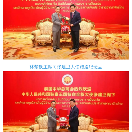
林楚钦主席向张建卫大使赠送纪念品