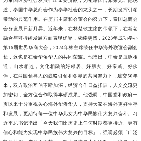
为泰国经济社会发展作出重要贡献，为祖籍国倍添荣光。他说
道，泰国中华总商会作为泰华社会的龙头之一，长期发挥引领
带动的典范作用。在历届主席和会董会的努力下，泰国总商会
会务发展日新月异。近年来，在林楚钦主席的带领下，在新老
融合与可持续发展方面表现优异，成绩斐然，2023年成功举办
第16届世界华商大会，2024年林主席荣任中华海外联谊会副会
长，这也是在泰华侨华人的共同荣耀。他指出，中泰是血脉相
通，山水相连，文化相融的好邻居、好朋友、好亲戚、好伙
伴，在两国领导人的战略引领和各界的共同努力下，建交50年
来，双方政治互信不断加深，经贸合作日益拓展，人文交流更
加密切，全方位合作取得丰硕成果。他强调，中国党和政府一
贯以来十分重视关心海外华侨华人，支持大家在海外更好生存
和发展，更期待每一位中华儿女为中华民族伟大复兴奋斗。习
近平总书记指出「今天我们比历史上任何时期都更接近、更有
信心和能力实现中华民族伟大复兴的目标」，强调必须「广泛