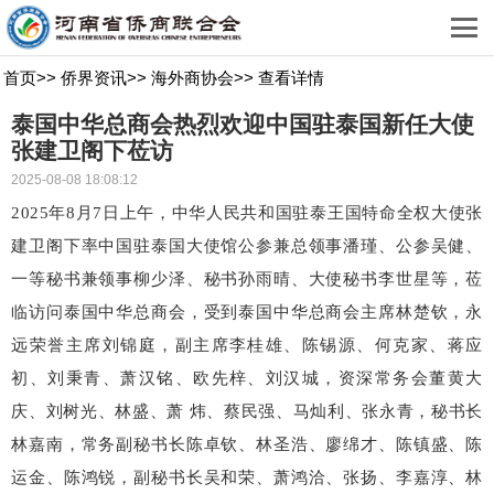
首页
>>
侨界资讯
>>
海外商协会
>>
查看详情
泰国中华总商会热烈欢迎中国驻泰国新任大使
张建卫阁下莅访
2025-08-08 18:08:12
2025年8月7日上午，中华人民共和国驻泰王国特命全权大使张
建卫阁下率中国驻泰国大使馆公参兼总领事潘瑾、公参吴健、
一等秘书兼领事柳少泽、秘书孙雨晴、大使秘书李世星等，莅
临访问泰国中华总商会，受到泰国中华总商会主席林楚钦，永
远荣誉主席刘锦庭，副主席李桂雄、陈锡源、何克家、蒋应
初、刘秉青、萧汉铭、欧先梓、刘汉城，资深常务会董黄大
庆、刘树光、林盛、萧 炜、蔡民强、马灿利、张永青，秘书长
林嘉南，常务副秘书长陈卓钦、林圣浩、廖绵才、陈镇盛、陈
运金、陈鸿锐，副秘书长吴和荣、萧鸿洽、张扬、李嘉淳、林